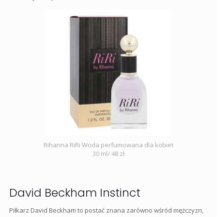
Rihanna RiRi Woda perfumowana dla kobiet
30 ml/ 48 zł
David Beckham Instinct
Piłkarz David Beckham to postać znana zarówno wśród mężczyzn,