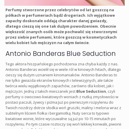
Perfumy stworzone przez celebrytów od lat goszczą na
półkach w perfumeriach bądź drogeriach. Ich wyjątkowe
zapachy doskonale oddają charakter danej gwiazdy,
dlatego cieszą się one tak dużym powodzeniem. Obecnie
większość znanych osób może pochwalić się stworzonymi
przez siebie perfumami, które goszczą w kosmetyczkach
wielu kobiet lub mężczyzn na całym świecie.
Antonio Banderas Blue Seduction
Tego aktora hiszpańskiego pochodzenia zna chyba każdy z nas.
Antonio Banderas wcielił się w wiele ról w kinowych hitach, dlatego
cieszy się dużym uznaniem kinomaniaków. Antonio Banderas to
nie tylko gwiazda ekranów kinowych i telewizyjnych, ale także
twórca wielu wyjątkowych zapachów, zarówno dla kobiet, jak i
mężczyzn. Jedną z takich mieszanek jest
Blue Seduction
, czyli
perfumy o owocowo-kwiatowych woniach z nutką zmysłowości w
postaci paczuli, żywicy i piżma.Już po pierwszym rozpyleniu do
Twoich nozdrzy dotrze słodka woń gruszki, maliny i melona wraz z
subtelnym liściem fiołka i bergamotką. Nuty serca to typowo
kwiatowe wonie, które wyczuwalne są już po 10-15 minutach po
rozpyleniu. Po tym czasie roztoczy się woń lekkiej konwalii, piwonii