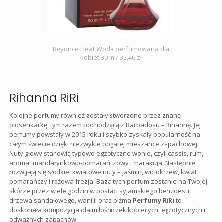
Beyonce Heat Woda perfumowana dla
kobiet 30 ml/ 35,46 zł
Rihanna RiRi
Kolejne perfumy również zostały stworzone przez znaną
piosenkarkę, tym razem pochodzącą z Barbadosu – Rihannę. Jej
perfumy powstały w 2015 roku i szybko zyskały popularność na
całym świecie dzięki niezwykle bogatej mieszance zapachowej.
Nuty głowy stanowią typowo egzotyczne wonie, czyli cassis, rum,
aromat mandarynkowo-pomarańczowy i marakuja. Następnie
rozwijają się słodkie, kwiatowe nuty – jaśmin, wiciokrzew, kwiat
pomarańczy i różowa frezja. Baza tych perfum zostanie na Twojej
skórze przez wiele godzin w postaci syjamskiego benzoesu,
drzewa sandałowego, wanilii oraz piżma.
Perfumy RiRi
to
doskonała kompozycja dla miłośniczek kobiecych, egzotycznych i
odważnych zapachów.