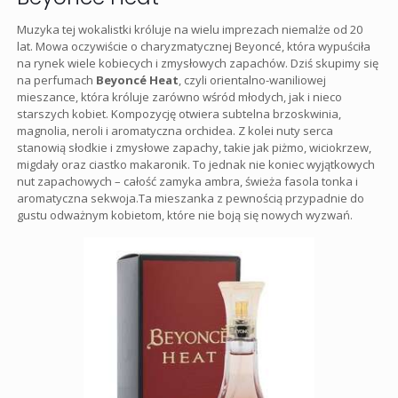
Muzyka tej wokalistki króluje na wielu imprezach niemalże od 20
lat. Mowa oczywiście o charyzmatycznej Beyoncé, która wypuściła
na rynek wiele kobiecych i zmysłowych zapachów. Dziś skupimy się
na perfumach
Beyoncé Heat
, czyli orientalno-waniliowej
mieszance, która króluje zarówno wśród młodych, jak i nieco
starszych kobiet. Kompozycję otwiera subtelna brzoskwinia,
magnolia, neroli i aromatyczna orchidea. Z kolei nuty serca
stanowią słodkie i zmysłowe zapachy, takie jak piżmo, wiciokrzew,
migdały oraz ciastko makaronik. To jednak nie koniec wyjątkowych
nut zapachowych – całość zamyka ambra, świeża fasola tonka i
aromatyczna sekwoja.Ta mieszanka z pewnością przypadnie do
gustu odważnym kobietom, które nie boją się nowych wyzwań.