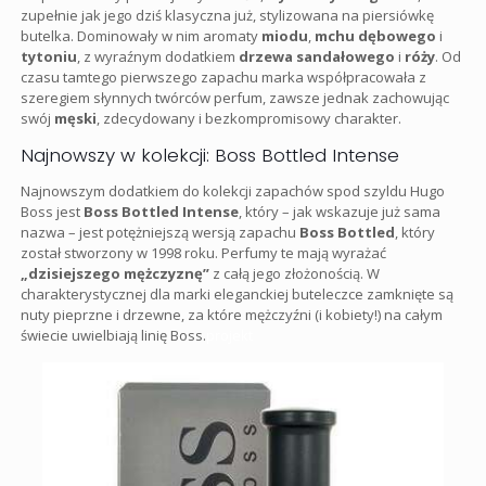
zupełnie jak jego dziś klasyczna już, stylizowana na piersiówkę
butelka. Dominowały w nim aromaty
miodu
,
mchu dębowego
i
tytoniu
, z wyraźnym dodatkiem
drzewa sandałowego
i
róży
. Od
czasu tamtego pierwszego zapachu marka współpracowała z
szeregiem słynnych twórców perfum, zawsze jednak zachowując
swój
męski
, zdecydowany i bezkompromisowy charakter.
Najnowszy w kolekcji: Boss Bottled Intense
Najnowszym dodatkiem do kolekcji zapachów spod szyldu Hugo
Boss jest
Boss Bottled Intense
, który – jak wskazuje już sama
nazwa – jest potężniejszą wersją zapachu
Boss Bottled
, który
został stworzony w 1998 roku. Perfumy te mają wyrażać
„dzisiejszego mężczyznę”
z całą jego złożonością. W
charakterystycznej dla marki eleganckiej buteleczce zamknięte są
nuty pieprzne i drzewne, za które mężczyźni (i kobiety!) na całym
świecie uwielbiają linię Boss.
projekt