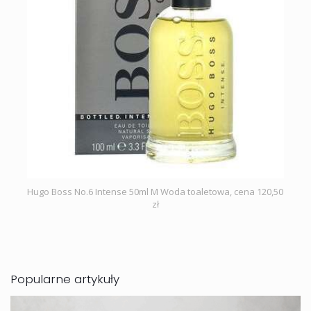
Hugo Boss No.6 Intense 50ml M Woda toaletowa, cena 120,50
zł
Popularne artykuły