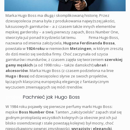
Marka Hugo Boss ma długą i skomplikowaną historię. Przez
dziesięciolecia znana była z produkowania najwyższej jakości,
luksusowych garniturów – a z czasem także innych elementów
męskiej garderoby – a swój pierwszy zapach, Boss Number One,
stworzyła już ponad trzydzieści lat temu.
projekt
Firma Hugo Boss,
nazwana od imienia założyciela,
Hugona Ferdinanda Bossa
,
powstała w
1924 roku
w niemieckim
Metzingen
, w którym zresztą
do dziś mieści się siedziba firmy. Choć zaczynała od szycia
garniturów i mundurów, z czasem zajęła się tworzeniem
szerokiej
gamy męskich
(a od 1998 roku – także damskich!)
ubrań
i
akcesoriów
. Marka Hugo Boss (z czasem podzielona na linie
Hugo
i
Boss
) od dziesięcioleci słynie ze swoich projektów,
łączących klasyczną europejską elegancję z fantastycznym
wyczuciem zmieniających się mód i trendów.
projekt
Pachnieć jak Hugo Boss
W 1984 roku pojawiły się pierwsze perfumy marki Hugo Boss:
męskie
Boss Number One
. Tamten „założycielski” zapach stał się
godnym protoplastą wszystkich kolejnych (a obecnie jest ich już
blisko osiemdziesiąt i stale powstają kolejne): był mocny, choć
niepozbawiony pewnej zmysłowości,
wyrazisty
i
elegancki
,